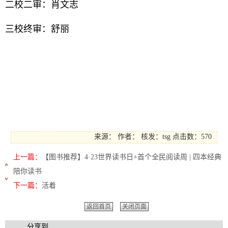
二校二审：肖文志
三校终审：舒丽
来源：
作者：
核发：tsg
点击数：570
上一篇：
【图书推荐】4·23世界读书日+首个全民阅读周 | 四本经典
陪你读书
下一篇：
活着
返回首页
关闭页面
分享到