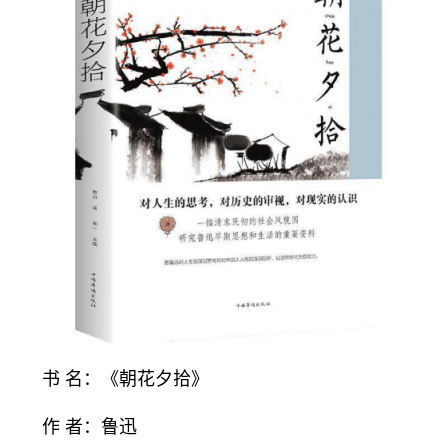
书 名：《朝花夕拾》
作 者：鲁迅