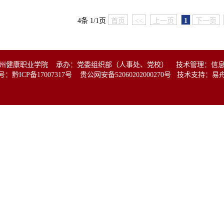
4条 1/1页
首页
<<
上一页
1
下一页
州健康职业学院 承办：党委组织部（人事处、党校） 技术管理：信
号：
黔ICP备17007317号
贵公网安备52060202000270号
技术支持
：
易