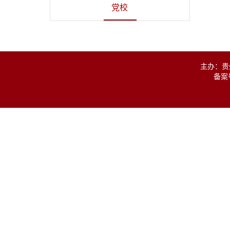
党校
主办：贵
备案