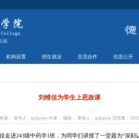
机构设置
招生就业
交流合作
信息公开
刘维佳为学生上思政课
7 来源： 发布人：gzjkzyxy 作者： 编辑： 审核人：gzjkzyxy 浏览量：
150
佳走进243级中药学1班，为同学们讲授了一堂题为“深刻