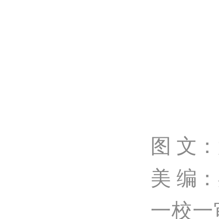
图 文
美 编
一校一