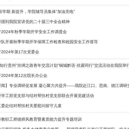
新学期 新提升，学院辅导员集体“加油充电”
讲团到我院宣讲党的二十届三中全会精神
2024年秋季学期开学安全工作调度会
带队开展秋季学期开学保障工作检查和校园安全工作督导
2024年第17次党委会
年“知行贵州”丝绸之路青年交流计划“铜城黔语·丝露同行”交流活动在我院举
2024年第12次院长办公会
要闻】专业调研促发展 凝心聚力共提升——我院赴江口、思南、德江调研
委学工部党支部与结对帮扶村党支部联合开展党建活动
工委赴结对帮扶村关爱慰问留守儿童
行教职工师德师风教育暨素质能力提升专题培训