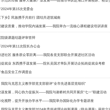
疗示范区经验 服务大健康产业发展——院领导率队赴海口开展校际、校企
2024年第15次党委会
三下乡】民族携手共前行 团结共进筑城南
程建设质量，推动学院内涵发展——我院举办一流核心课程建设培训讲座
展院级课题结题评审答辩
2024年第11次院长办公会
康进社区 服务群众零距离——我院各党支部联合开展进社区活动
岗促就业 东西携手谋发展——院长吴国才率队开展访企拓岗促就业考察
开食品安全工作调度会
】我院马克思主义教学部党支部获评“全市先进基层党组织”
建谋发展，同心协力促振兴——我院与谢桥村共同开展庆“七一”联建活动
际化视野，提升开放办学水平——我院举办国际化办学专题讲座
】我院马克思主义教学部2024年贵州省理论创新课题（联合课题）获批立