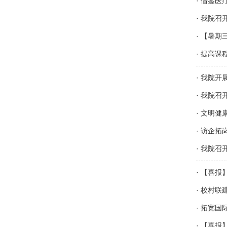
·
借鉴医
·
我院召开
·
【暑期
·
提高课
·
我院开
·
我院召开
·
文明健
·
访企拓
·
我院召
·
【喜报
·
校村联
·
拓宽国
·
【喜报