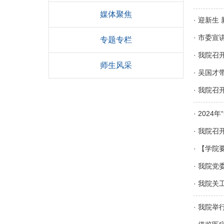
媒体聚焦
·
迎新生 
·
市委宣
专题专栏
·
我院召开
师生风采
·
吴国才
·
我院召开
·
2024
·
我院召开
·
【学院
·
我院党
·
我院关
·
我院举