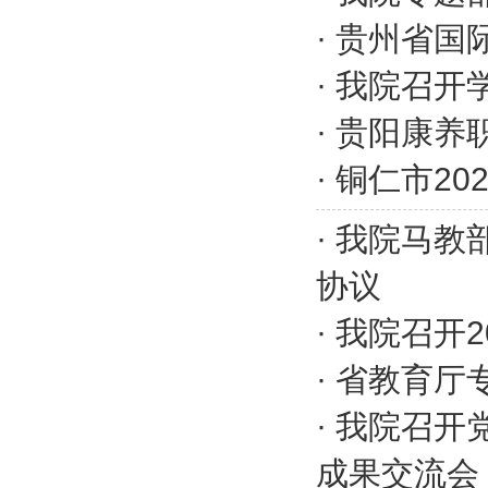
·
贵州省国
·
我院召开
·
贵阳康养
·
铜仁市20
·
我院马教
协议
·
我院召开2
·
省教育厅专
·
我院召开
成果交流会