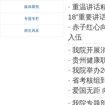
·
重温讲话精
媒体聚焦
18”重要
专题专栏
·
赤子红心
师生风采
入伍
·
我院开展
·
贵州健康职
·
我院举办2
·
省考核组到
·
爱国无距 
·
我院专题