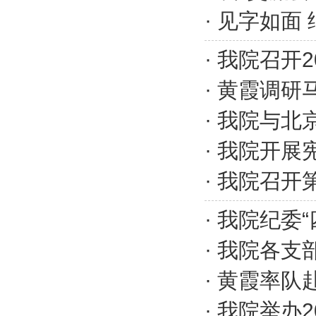
·
见字如面 
·
我院召开2
·
黄霞调研
·
我院与北
·
我院开展
·
我院召开第
·
我院纪委“
·
我院各支部
·
黄霞率队
·
我院举办2