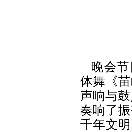
晚会节
体舞《苗
声响与鼓
奏响了振
千年文明